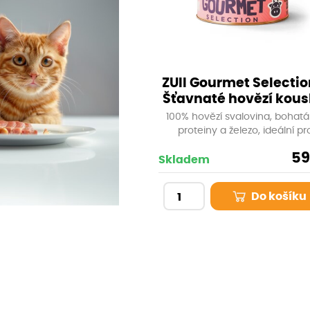
ZUII Gourmet Selectio
Šťavnaté hovězí kous
80 g
100% hovězí svalovina, bohatá
proteiny a železo, ideální pr
podporu svalového tonu a vital
59
Bez umělých konzervantů, barv
Skladem
dochucovadel. Vysoký obs
přírodních proteinů, přirozený z
Do košíku
železa a minerálů, čisté složení
zbytečných přísad.