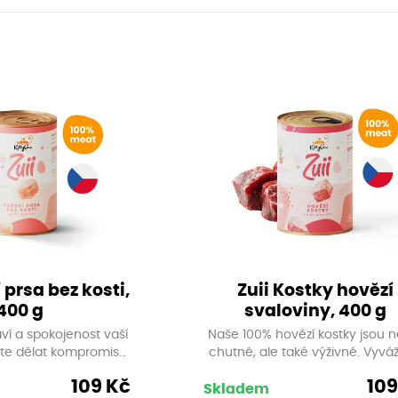
 prsa bez kosti,
Zuii Kostky hovězí
400 g
svaloviny, 400 g
aví a spokojenost vaší
Naše 100% hovězí kostky jsou n
te dělat kompromisy.
chutné, ale také výživné. Vyvá
u chlupáčovi luxusní
obsah proteinů, tuků a esenciá
109 Kč
109
 100% ručně krájenými
živin zajistí vaší šelmě potřeb
Skladem