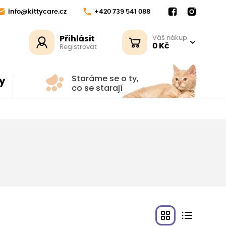
info@kittycare.cz
+420 739 541 088
Přihlásit
Váš nákup
0 Kč
Registrovat
Staráme se o ty,
y
co se starají