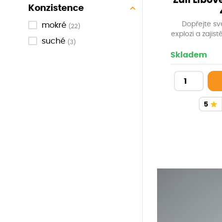
Zuii Libo
Konzistence
Dopřejte s
mokré
(22)
explozi a zajist
suché
(3)
pro každodenní
ručně krájené
Skladem
českých cho
volbou pro
g
5