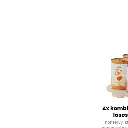
4x kombi
losos
Konzervy, k