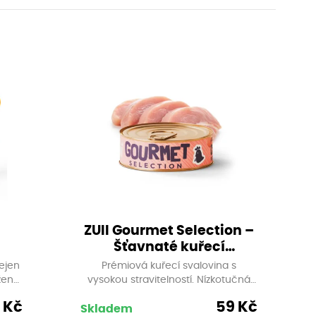
ZUII Gourmet Selection –
Šťavnaté kuřecí
kousky, 80 g
ejen
Prémiová kuřecí svalovina s
žený
vysokou stravitelností. Nízkotučná
lních
receptura, vhodná i pro citlivé
 Kč
59 Kč
nou
kočky. Lehké a snadno stravitelné,
Skladem