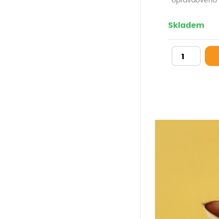
opravdového 
různé druhy 
krmiva Zuii
Skladem
lahodných 
miláčkovi