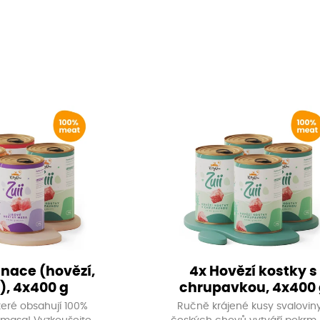
a lesklou srst.
nace (hovězí,
4x Hovězí kostky s
), 4x400 g
chrupavkou, 4x400 
teré obsahují 100%
Ručně krájené kusy svaloviny