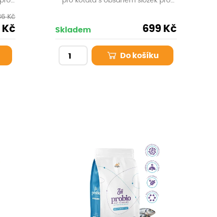
pro
pro koťata s obsahem složek pro
.
jejich optimální růst a zdraví.
36 Kč
 Kč
699 Kč
Skladem
Do košíku