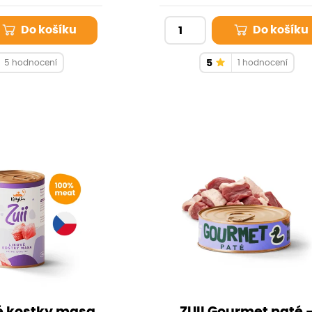
ez kosti. Sledujte, jak
energii a vitalitu. Nechte svou 
á na každém soustu.
zažít opravdový gurmánský záž
Do košíku
Do košíku
každý den.
5 hodnocení
5
1 hodnocení