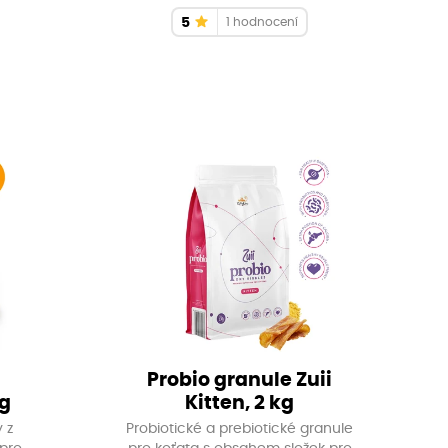
5
1 hodnocení
Probio granule Zuii
g
Kitten, 2 kg
 z
Probiotické a prebiotické granule