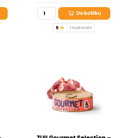
kočku
přirozený zdroj vitamínů skupiny B s
itek
vysokým obsahem svalového
Do košíku
masa.
5
1 hodnocení