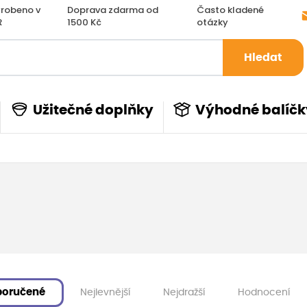
robeno v
Doprava zdarma od
Často kladené
R
1500 Kč
otázky
Hledat
Užitečné doplňky
Výhodné balíčk
poručené
Nejlevnější
Nejdražší
Hodnocení