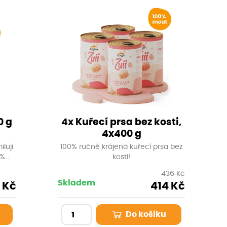
0 g
4x Kuřecí prsa bez kosti,
4x400 g
ilují
100% ručně krájená kuřecí prsa bez
0%
kosti!
ženou
436 Kč
 a
Skladem
 Kč
414 Kč
čové
očky.
ých
Do košíku
 kůži