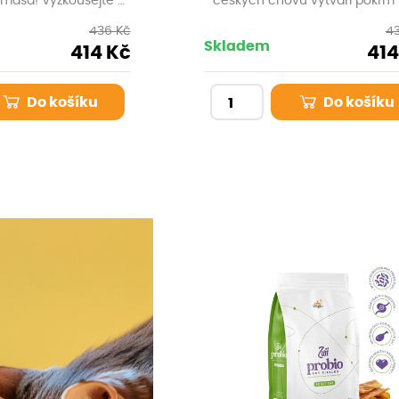
masa! Vyzkoušejte 4
českých chovů vytváří pokrm 
konzervy prémiového
opravdové kočičí gurmány
436 Kč
4
 a zjistěte, který z
Skladem
414 Kč
414
druhů bude vašemu
 nejvíce chutnat.
Do košíku
Do košíku