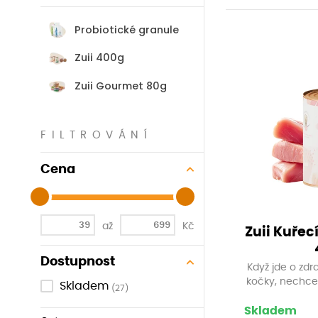
Probiotické granule
Zuii 400g
Zuii Gourmet 80g
FILTROVÁNÍ
Cena
až
Kč
Zuii Kuřecí
Dostupnost
Když jde o zdr
kočky, nechce
Skladem
(27)
Dopřejte svém
večeři s Zuii
Skladem