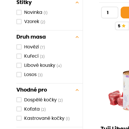
Štítky
kuřecími prsy b
si pochutnáv
Novinka
(1)
Vzorek
(2)
5
Druh masa
Hovězí
(7)
Kuřecí
(3)
Libové kousky
(4)
Losos
(3)
Vhodné pro
Dospělé kočky
(2)
Koťata
(2)
Kastrované kočky
(1)