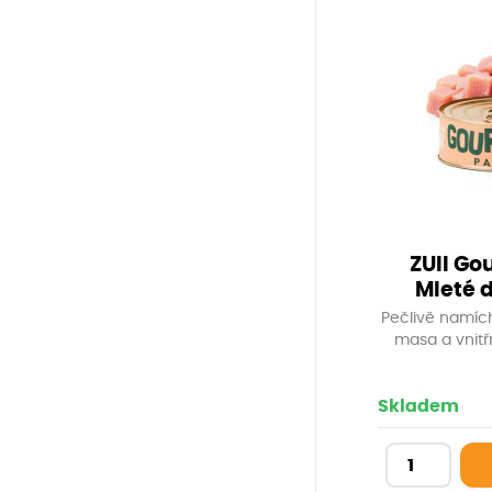
ZUII Go
Mleté d
Pečlivě namíc
masa a vnitř
živin podporuj
Vysoká výživ
struktura vhodn
Skladem
přirozený zdro