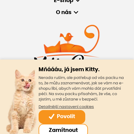
E-shop
O nás
Mňáááu, já jsem Kitty.
Nerada ruším, ale potřebuji od vás packu na
to, že můžu zaznamenávat, jak se vám na e-
© Oficiální stránky KittyCare
shopu líbí, abych vám mohla dát prvotřídní
péči. Na svou packu přísahám, že vše, co
KittyCare s.r.o.
zjistím, u mě zůstane v bezpečí.
362 25 Božičany 167
Detailnější nastavení cookies
IČO: 19061960
DIČ: CZ19061960
Povolit
Skladem
číslo účtu KB: 131-151830247/0100
59 Kč
Do košíku
Made by
Zamítnout
včetně
DPH