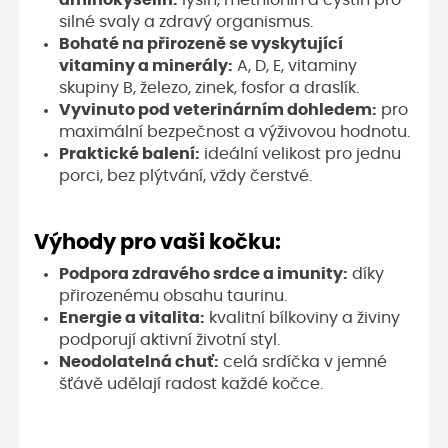
aminokyselin:
lysin, methionin a cystin pro
silné svaly a zdravý organismus.
Bohaté na přirozeně se vyskytující
vitaminy a minerály:
A, D, E, vitaminy
skupiny B, železo, zinek, fosfor a draslík.
Vyvinuto pod veterinárním dohledem:
pro
maximální bezpečnost a výživovou hodnotu.
Praktické balení:
ideální velikost pro jednu
porci, bez plýtvání, vždy čerstvé.
Výhody pro vaši kočku:
Podpora zdravého srdce a imunity:
díky
přirozenému obsahu taurinu.
Energie a vitalita:
kvalitní bílkoviny a živiny
podporují aktivní životní styl.
Neodolatelná chuť:
celá srdíčka v jemné
šťávě udělají radost každé kočce.