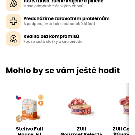
100% maso, ručně krájené a plněné
Maso primárně z českých chovů
Předcházíme zdravotním problémům
A podporujeme tak dlouhodobé štěstí.
Kvalita bez kompromisů
Pouze čisté složky a čirá příroda
Mohlo by se vám ještě hodit
Stelivo Full
ZUII
ZUII Gou
House, 6 l
Gourmet Selection
Šťavnaté