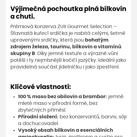
Výjimečná pochoutka plná bílkovin
a chuti.
Prémiová konzerva ZUII Gourmet Selection –
Šťavnatá kuřecí srdíčka je nabitá celými, šetrně
upravenými srdíčky, která jsou
bohatým
zdrojem železa, taurinu, bílkovin a vitamínů
skupiny B
. Díky jemné textuře a výrazné vůni
potěší i ty nejmlsnější kočičí jazýčky. Ideální jako
pravidelná součást jídelníčku i jako zpestření.
Klíčové vlastnosti:
100 % maso bez obilovin a brambor:
jemně
mleté maso v přírodní formě, bez
zbytečných příměsí.
Přírodní složení:
bez konzervantů, barviv, sóji
a dochucovadel.
Vysoký obsah bílkovin a esenciálních