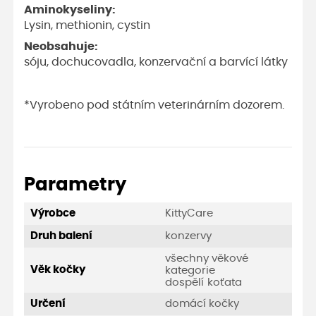
Aminokyseliny:
Lysin, methionin, cystin
Neobsahuje:
sóju, dochucovadla, konzervační a barvící látky
*Vyrobeno pod státním veterinárním dozorem.
Parametry
KittyCare
Výrobce
konzervy
Druh balení
všechny věkové
Věk kočky
kategorie
dospělí
koťata
domácí kočky
Určení