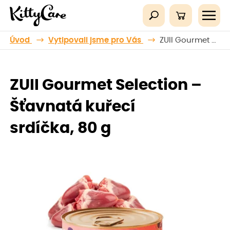
Úvod
Vytipovali jsme pro Vás
ZUII Gourmet Selection – Šťavnatá kuřecí srdíčka, 80 g
ZUII Gourmet Selection –
Šťavnatá kuřecí
srdíčka, 80 g