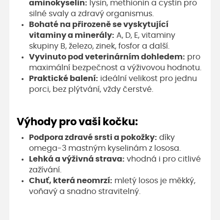
aminokyselin:
lysin, methionin a cystin pro
silné svaly a zdravý organismus.
Bohaté na přirozeně se vyskytující
vitaminy a minerály:
A, D, E, vitaminy
skupiny B, železo, zinek, fosfor a další.
Vyvinuto pod veterinárním dohledem:
pro
maximální bezpečnost a výživovou hodnotu.
Praktické balení:
ideální velikost pro jednu
porci, bez plýtvání, vždy čerstvé.
Výhody pro vaši kočku:
Podpora zdravé srsti a pokožky:
díky
omega-3 mastným kyselinám z lososa.
Lehká a výživná strava:
vhodná i pro citlivé
zažívání.
Chuť, která neomrzí:
mletý losos je měkký,
voňavý a snadno stravitelný.