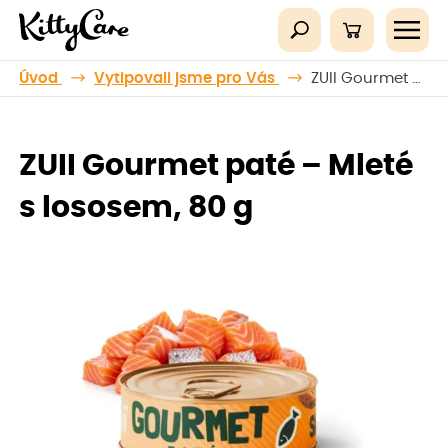
Úvod
Vytipovali jsme pro Vás
ZUII Gourmet paté – Mleté s lososem, 80 g
ZUII Gourmet paté – Mleté
s lososem, 80 g