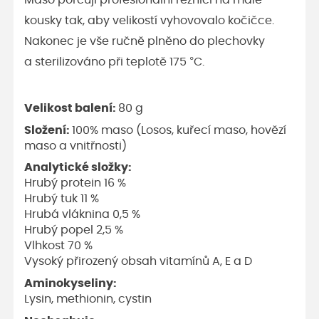
Maso porcují profesionální řezníci na malé
kousky tak, aby velikostí vyhovovalo kočičce.
Nakonec je vše ručně plněno do plechovky
a sterilizováno při teplotě 175 °C.
Velikost balení:
80 g
Složení:
100% maso (Losos, kuřecí maso, hovězí
maso a vnitřnosti)
Analytické složky:
Hrubý protein 16 %
Hrubý tuk 11 %
Hrubá vláknina 0,5 %
Hrubý popel 2,5 %
Vlhkost 70 %
Vysoký přirozený obsah vitamínů A, E a D
Aminokyseliny:
Lysin, methionin, cystin