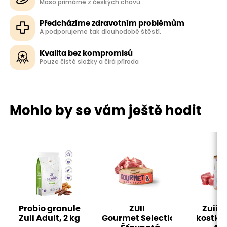
Maso primárně z českých chovů
Předcházíme zdravotním problémům
A podporujeme tak dlouhodobé štěstí.
Kvalita bez kompromisů
Pouze čisté složky a čirá příroda
Mohlo by se vám ještě hodit
Probio granule
ZUII
Zuii L
Zuii Adult, 2 kg
Gourmet Selection
kostky