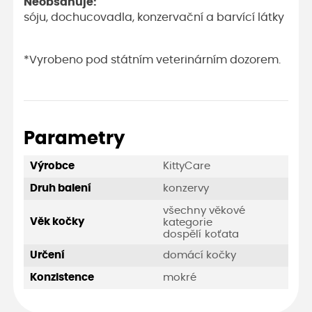
Neobsahuje:
sóju, dochucovadla, konzervační a barvící látky
*Vyrobeno pod státním veterinárním dozorem.
Parametry
KittyCare
Výrobce
konzervy
Druh balení
všechny věkové
Věk kočky
kategorie
dospělí
koťata
domácí kočky
Určení
mokré
Konzistence