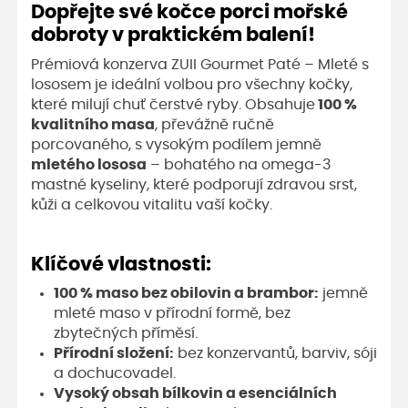
Dopřejte své kočce porci mořské
dobroty v praktickém balení!
Prémiová konzerva ZUII Gourmet Paté – Mleté s
lososem je ideální volbou pro všechny kočky,
které milují chuť čerstvé ryby. Obsahuje
100 %
kvalitního masa
, převážně ručně
porcovaného, s vysokým podílem jemně
mletého lososa
– bohatého na omega-3
mastné kyseliny, které podporují zdravou srst,
kůži a celkovou vitalitu vaší kočky.
Klíčové vlastnosti:
100 % maso bez obilovin a brambor:
jemně
mleté maso v přírodní formě, bez
zbytečných příměsí.
Přírodní složení:
bez konzervantů, barviv, sóji
a dochucovadel.
Vysoký obsah bílkovin a esenciálních