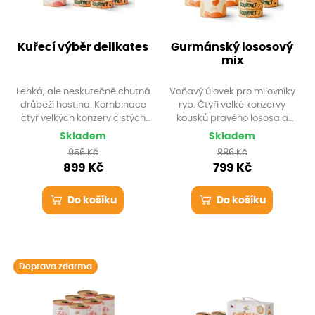
Kuřecí výběr delikates
Gurmánský lososový
mix
Lehká, ale neskutečně chutná
Voňavý úlovek pro milovníky
drůbeží hostina. Kombinace
ryb. Čtyři velké konzervy
čtyř velkých konzerv čistých
kousků pravého lososa a
kuřecích prsou a deseti
deset jemných lososových
Skladem
Skladem
prémiových porcí kuřecích
paštik Gourmet, které dodají
956 Kč
886 Kč
paštik a srdíček Gourmet.
vaší kočce cenné omega
899 Kč
799 Kč
Čistý protein, po kterém se
mastné kyseliny pro krásnou
zapráší!
srst.
Do košíku
Do košíku
Doprava zdarma