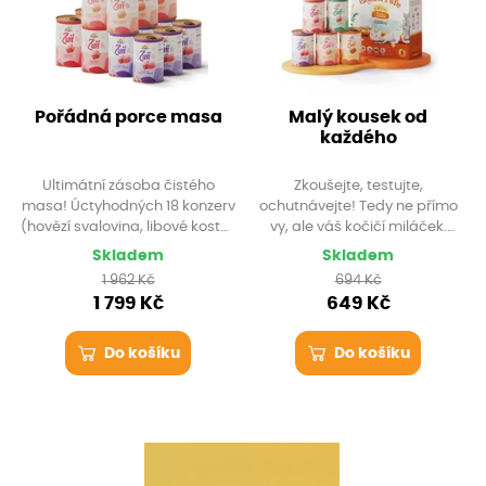
Pořádná porce masa
Malý kousek od
každého
Ultimátní zásoba čistého
Zkoušejte, testujte,
masa! Úctyhodných 18 konzerv
ochutnávejte! Tedy ne přímo
(hovězí svalovina, libové kostky
vy, ale váš kočičí miláček.
a kuřecí prsa), se kterými
Objednejte mu testovací
Skladem
Skladem
ušetříte a zajistíte kočce
balíček KittyCare plný
1 962 Kč
694 Kč
prvotřídní stravu na dlouho.
prémiových produktů. Jedno
1 799 Kč
649 Kč
Balíček vám doručíme s
balení bezprašného steliva Full
dopravou zdarma.
House a pět 100% masových
konzerv Zuii různých druhů.
Do košíku
Do košíku