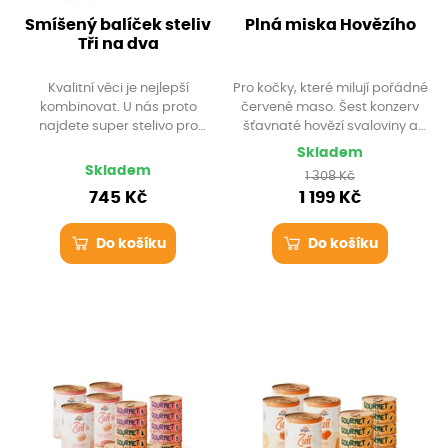
Smíšený balíček steliv
Plná miska Hovězího
Tři na dva
Kvalitní věci je nejlepší
Pro kočky, které milují pořádné
kombinovat. U nás proto
červené maso. Šest konzerv
najdete super stelivo pro
šťavnaté hovězí svaloviny a
početnou smečku i pro citlivé
šest konzerv hovězích kostek s
Skladem
packy. A navíc s dopravou
chrupavkou pro zdravé zuby.
Skladem
1 308 Kč
zdarma!
Tento výhodný set vám navíc
745 Kč
1 199 Kč
doručíme s dopravou zcela
zdarma.
Do košíku
Do košíku