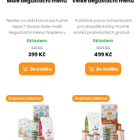
Malé degustační menu
Velké degustační menu
Nevíte, co vaší kočce zachutná
Pořádná porce ochutnávání
nejvíc? Zkuste naše malé
pro dospělé kočky! Kromě
degustační menu! Najdete v
vzorků probiotických granulí a
něm vzorky probiotických
lahodných porcí Gourmet Paté
Skladem
Skladem
granulí pro dospělé kočky a
a Selection tento set obsahuje
421 Kč
544 Kč
výběr nejoblíbenějších paštik a
navíc i poctivou 400g konzervu
399 Kč
499 Kč
masových kousků Gourmet.
čistého kuřecího masa Zuii.
Ideální pro první seznámení s
KittyCare.
Do košíku
Do košíku
Doprava zdarma
Doprava zdarma
Krabicový domek zdarma
Krabicový domek zdarma