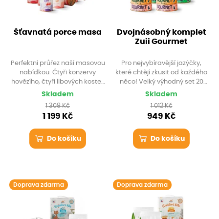
Šťavnatá porce masa
Dvojnásobný komplet
Zuii Gourmet
Perfektní průřez naší masovou
Pro nejvybíravější jazýčky,
nabídkou. Čtyři konzervy
které chtějí zkusit od každého
hovězího, čtyři libových kostek
něco! Velký výhodný set 20
a čtyři čistých kuřecích prsou.
kusů prémiových pochoutek
Skladem
Skladem
Udělejte si zásobu poctivého
Gourmet (vždy po 2 kusech od
1 308 Kč
1 012 Kč
masa a využijte dopravu
každého druhu), ideální jako
1 199 Kč
949 Kč
zdarma.
pestré zpestření běžného
jídelníčku.
Do košíku
Do košíku
Doprava zdarma
Doprava zdarma
Krabicový domek zdarma
Krabicový domek zdarma