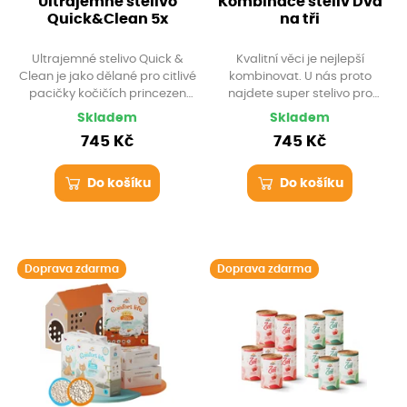
Ultrajemné stelivo
Kombinace steliv Dva
Quick&Clean 5x
na tři
Ultrajemné stelivo Quick &
Kvalitní věci je nejlepší
Clean je jako dělané pro citlivé
kombinovat. U nás proto
pacičky kočičích princezen
najdete super stelivo pro
díky jemným granulkám. Je
početnou smečku i pro citlivé
Skladem
Skladem
navíc zcela bezprašné, tvoří
packy. A navíc s dopravou
745 Kč
745 Kč
opravdu pevné hrudky a
zdarma!
dokonale pohlcuje zápach.
Toaleta se tak uklidí jednoduše
Do košíku
Do košíku
a všichni jsou spokojeni. A
navíc s dopravou zdarma!
Doprava zdarma
Doprava zdarma
Krabicový domek zdarma