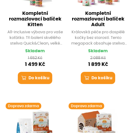
Kompletní
Kompletní
rozmazlovací balíček
rozmazlovací balíček
Kitten
Adult
All-inclusive výbava pro vaše
Královská péče pro dospělé
koťátko. Tři balení skvělého
kočky bez starostí. Tento
steliva Quick&Clean, velké
megapack obsahuje steliva
balení granulí Probio Kitten a
Full House, probiotické
Skladem
Skladem
10 porcí masových dobrot
granule, 10 prémiových
1 652 Kč
2 088 Kč
Gourmet. Vše doručíme
Gourmet masíček a navíc 4
1 499 Kč
1 899 Kč
zdarma a z krabice navíc
velké masové konzervy Zuii.
postavíte parádní kočičí
Doprava i kočičí domeček z
domeček!
přepravní krabice jsou k setu
Do košíku
Do košíku
zdarma.
Doprava zdarma
Doprava zdarma
Krabicový domek zdarma
Krabicový domek zdarma