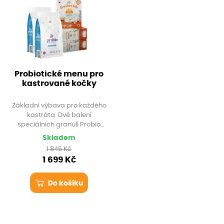
Probiotické menu pro
kastrované kočky
Základní výbava pro každého
kastráta. Dvě balení
speciálních granulí Probio
Neutered pro udržení skvělé
Skladem
kondice a tři oblíbená steliva
1 845 Kč
Full House. Set vám doručíme
1 699 Kč
zdarma přímo s krabicovým
domečkem pro vaši šelmu.
Do košíku