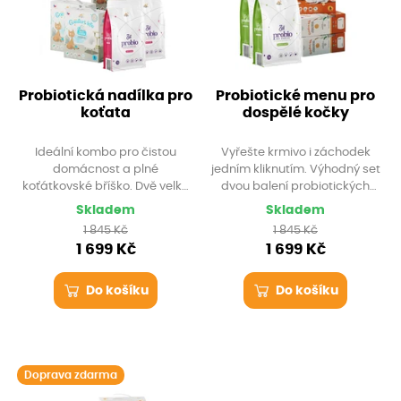
Probiotická nadílka pro
Probiotické menu pro
koťata
dospělé kočky
Ideální kombo pro čistou
Vyřešte krmivo i záchodek
domácnost a plné
jedním kliknutím. Výhodný set
koťátkovské bříško. Dvě velká
dvou balení probiotických
balení zdravých granulí Probio
granulí pro dospělé kočky a tří
Skladem
Skladem
Kitten a tři spolehlivá steliva
balení skvělého steliva Full
1 845 Kč
1 845 Kč
Quick&Clean. Navíc s
House. Samozřejmostí je
1 699 Kč
1 699 Kč
dopravou zdarma a krabicí, ze
doprava zdarma a oblíbený
které snadno složíte domeček.
krabicový domeček.
Do košíku
Do košíku
Doprava zdarma
Krabicový domek zdarma