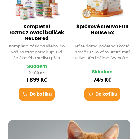
Kompletní
Špičkové stelivo Full
rozmazlovací balíček
House 5x
Neutered
Kompletní zásoba všeho, co
Máte doma početnou kočičí
váš kastrát potřebuje. Od
smečku? To vám určitě mizí
špičkového steliva přes
stelivo před očima. Vytvořte si
speciální granule až po
proto zásoby dopředu, ať se
Skladem
pořádnou nálož masa v
nestane prekérka. Prémiové
Skladem
2 088 Kč
podobě Gourmet porcí a
stelivo Full house o objemu 6 l
1 899 Kč
745 Kč
konzerv Zuii. Získejte dopravu
(cca 5,5 kg) zvládne pořádnou
zdarma a originální krabicový
nálož, uzamkne v sobě
domeček jako bonus!
všechen zápach a je dokonale
Do košíku
Do košíku
bezprašné. A navíc s dopravou
zdarma!