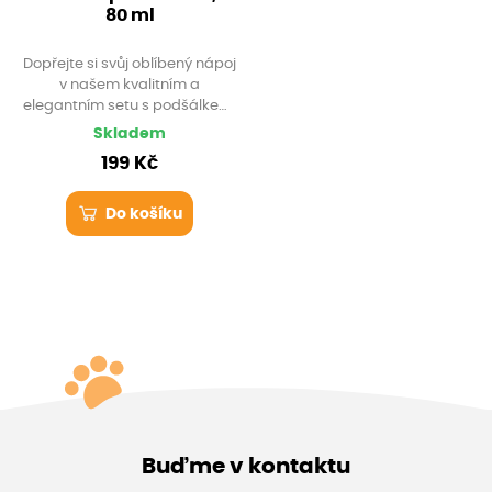
80 ml
Dopřejte si svůj oblíbený nápoj
v našem kvalitním a
elegantním setu s podšálkem.
Kvalitní keramika od
Skladem
společnosti Thun 1784 vypadá
199 Kč
skvěle a uvidíte, že vám
pomůže k opravdové pohodě.
Do košíku
Buďme v kontaktu