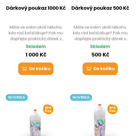
Dárkový poukaz 1000 Kč
Dárkový poukaz 500 Kč
Máte ve svém okolí někoho,
Máte ve svém okolí někoho,
kdo rád kočičákuje? Pak mu
kdo rád kočičákuje? Pak mu
dopřejte praktický dárek v
dopřejte praktický dárek v
hodnotě 1 000 Kč. Vybere si
hodnotě 500 Kč. Vybere si
Skladem
Skladem
sám, co potřebuje, a ještě
sám, co potřebuje, a ještě
1 000 Kč
500 Kč
navíc ušetří. Jak to funguje?
navíc ušetří. Jak to funguje?
Do košíku
Do košíku
NOVINKA
NOVINKA