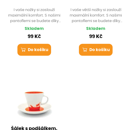
I vaše nožky si zaslouží
I vaše větší nožky si zaslouží
maximální komfort. S našimi
maximální komfort. S našimi
pantoflemi se budete díky
pantoflemi se budete díky
příjemnému materiálu cítit
příjemnému materiálu cítit
Skladem
Skladem
jako v bavlnce, skvěle padnou
jako v bavlnce, skvěle padnou
99 Kč
99 Kč
a noha se v nich nepotí.
a pohlcují pot. Čistota spojená
Čistota spojená s elegancí.
s elegancí.
Do košíku
Do košíku
Šálek s podšálkem,