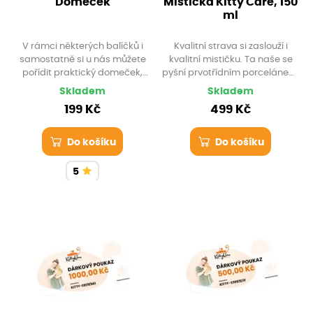
Domeček
Mistička Kitty Care, 150
ml
V rámci některých balíčků i
Kvalitní strava si zaslouží i
samostatně si u nás můžete
kvalitní mističku. Ta naše se
pořídit praktický domeček,
pyšní prvotřídním porcelánem,
který poslouží vašemu tygrovi
takže vydrží dlouho a jen tak se
Skladem
Skladem
jako skvělý bunkr. Stačí jen
nerozbije, a navíc designově
199 Kč
499 Kč
složit střechu a je to.
skvěle zapadá do interiérů.
Do košíku
Do košíku
5