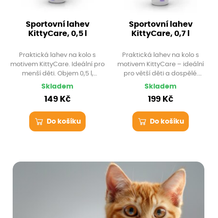
Sportovní lahev
Sportovní lahev
KittyCare, 0,5 l
KittyCare, 0,7 l
Praktická lahev na kolo s
Praktická lahev na kolo s
motivem KittyCare. Ideální pro
motivem KittyCare – ideální
menší děti. Objem 0,5 l,
pro větší děti a dospělé.
neprotéká, snadno se čistí a
Objem 0,7 l, neprotéká, snadno
Skladem
Skladem
hodí se i do školy.
se čistí a hodí se i do školy
149 Kč
199 Kč
nebo do práce.
Do košíku
Do košíku