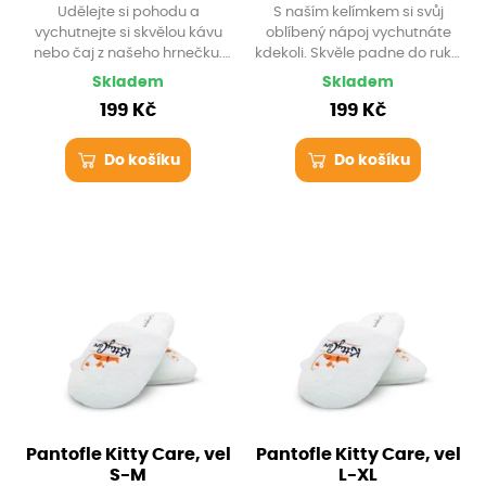
Udělejte si pohodu a
S naším kelímkem si svůj
vychutnejte si skvělou kávu
oblíbený nápoj vychutnáte
nebo čaj z našeho hrnečku.
kdekoli. Skvěle padne do ruky,
Porcelánová výroba
a navíc se dá i prakticky
Skladem
Skladem
společnosti Thun 1974 vydrží
uzavřít.
199 Kč
199 Kč
dlouho a skvěle padne do ruky.
Do košíku
Do košíku
Pantofle Kitty Care, vel
Pantofle Kitty Care, vel
S-M
L-XL