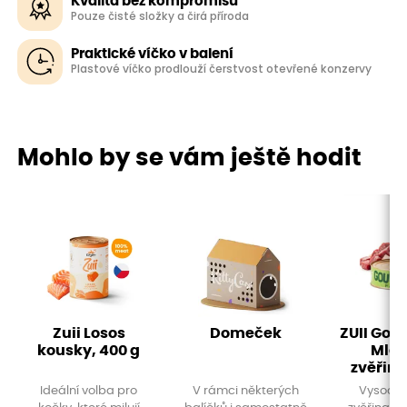
Kvalita bez kompromisů
Pouze čisté složky a čirá příroda
Praktické víčko v balení
Plastové víčko prodlouží čerstvost otevřené konzervy
Mohlo by se vám ještě hodit
Zuii Losos
Domeček
ZUII Gou
kousky, 400 g
Mlet
zvěřino
Ideální volba pro
V rámci některých
Vysoce k