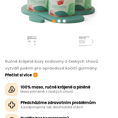
Ručně krájené kusy svaloviny z českých chovů
vytváří pokrm pro opravdové kočičí gurmány.
Přečíst si více
100% maso, ručně krájené a plněné
Maso primárně z českých chovů
Předcházíme zdravotním problémům
A podporujeme tak dlouhodobé štěstí.