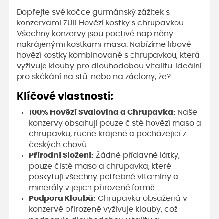
Dopřejte své kočce gurmánský zážitek s
konzervami ZUII Hovězí kostky s chrupavkou.
Všechny konzervy jsou poctivě naplněny
nakrájenými kostkami masa. Nabízíme libové
hovězí kostky kombinované s chrupavkou, která
vyživuje klouby pro dlouhodobou vitalitu. Ideální
pro skákání na stůl nebo na záclony, že?
Klíčové vlastnosti:
100% Hovězí Svalovina a Chrupavka:
Naše
konzervy obsahují pouze čisté hovězí maso a
chrupavku, ručně krájené a pocházející z
českých chovů.
Přírodní Složení:
Žádné přídavné látky,
pouze čisté maso a chrupavka, které
poskytují všechny potřebné vitamíny a
minerály v jejich přirozené formě.
Podpora Kloubů:
Chrupavka obsažená v
konzervě přirozeně vyživuje klouby, což