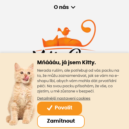
O nás
Mňáááu, já jsem Kitty.
Nerada ruším, ale potřebuji od vás packu na
to, že můžu zaznamenávat, jak se vám na e-
© Oficiální stránky KittyCare
shopu líbí, abych vám mohla dát prvotřídní
péči. Na svou packu přísahám, že vše, co
KittyCare s.r.o.
zjistím, u mě zůstane v bezpečí.
362 25 Božičany 167
Detailnější nastavení cookies
IČO: 19061960
Skladem
DIČ: CZ19061960
Povolit
Běžně:
436 Kč
číslo účtu KB: 131-151830247/0100
414 Kč
Do košíku
Made by
Zamítnout
včetně
DPH
25,89 Kč / 100 g