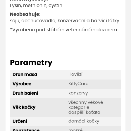
Lysin, methionin, cystin
Neobsahuje:
sóju, dochucovadla, konzervační a barvící látky
*Vyrobeno pod státním veterinárním dozorem.
Parametry
Hovězí
Druh masa
KittyCare
Výrobce
konzervy
Druh balení
všechny věkové
Věk kočky
kategorie
dospělí
koťata
domácí kočky
Určení
mokré
Konzistence