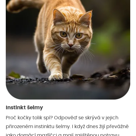
Instinkt šelmy
Proč kočky tolik spí? Odpověď se skrývá v jejich
přirozeném instinktu šelmy. I když dnes žijí převážně
jako domácí mazlíčci a mají zajištěnou potravu,