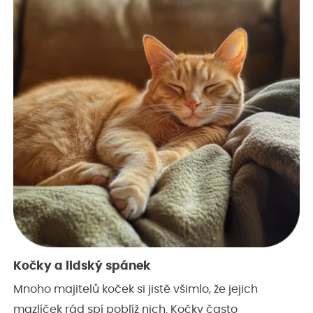
Kočky a lidský spánek
Mnoho majitelů koček si jistě všimlo, že jejich
mazlíček rád spí poblíž nich. Kočky často