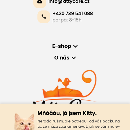
info@kittycare.cz
+420 739 541 088
po-pá: 8-15h
E-shop
O nás
Mňáááu, já jsem Kitty.
Nerada ruším, ale potřebuji od vás packu na
to, že můžu zaznamenávat, jak se vám na e-