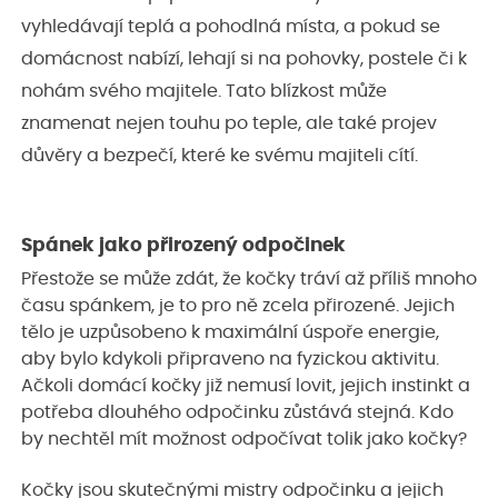
vyhledávají teplá a pohodlná místa, a pokud se
domácnost nabízí, lehají si na pohovky, postele či k
nohám svého majitele. Tato blízkost může
znamenat nejen touhu po teple, ale také projev
důvěry a bezpečí, které ke svému majiteli cítí.
Spánek jako přirozený odpočinek
Přestože se může zdát, že kočky tráví až příliš mnoho
času spánkem, je to pro ně zcela přirozené. Jejich
tělo je uzpůsobeno k maximální úspoře energie,
aby bylo kdykoli připraveno na fyzickou aktivitu.
Ačkoli domácí kočky již nemusí lovit, jejich instinkt a
potřeba dlouhého odpočinku zůstává stejná. Kdo
by nechtěl mít možnost odpočívat tolik jako kočky?
Kočky jsou skutečnými mistry odpočinku a jejich